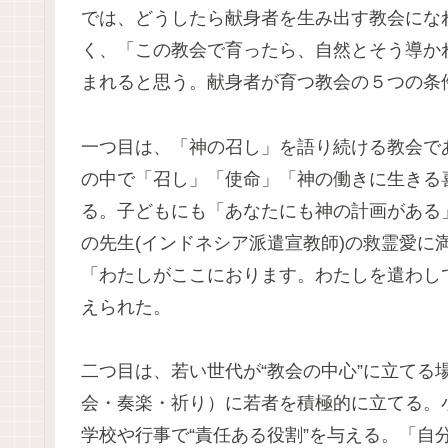
では、どうしたら献身者を生み出す教会にな
く、「この教会で育ったら、自然とそう導か
まれると思う。献身者が育つ教会の５つの条
一つ目は、「神の召し」を語り続ける教会であ
の中で「召し」「使命」「神の働きに生きる
る。子どもにも「あなたにも神の計画がある
の先生(インドネシア派遣宣教師)の救霊愛に
「わたしがここにおります。わたしを遣わし
えられた。
二つ目は、若い世代が“教会の中心”に立てる
会・奏楽・祈り）に若者を積極的に立てる。
学校や行事で“責任ある役割”を与える。「自