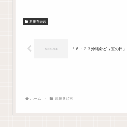
週報巻頭言
「６・２３沖縄命どぅ宝の日」
ホーム
週報巻頭言