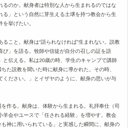
れるのか。献身者は特別な人から生まれるのではな
れる」という自然に芽生える土壌を持つ教会から生
件を挙げたい。
ること。献身は“語られなければ”生まれない。説教
喜び」を語る。牧師や信徒が自分の召しの証を語
」と伝える。私は20歳の時、学生のキャンプで講師
満ちた説教を聞いた時に献身に導かれた。その時、
てください。」とイザヤのように、献身の思いが与
場を作る。献身は、体験から生まれる。礼拝奉仕（司
小羊会やユースで「任される経験」を増やす。教会
分も神に用いられている」と実感した瞬間に、献身の